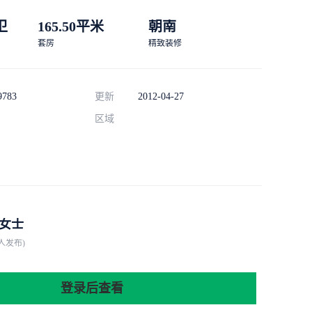
 卫
165.50平米
朝南
套房
精致装修
9783
更新
2012-04-27
区域
女士
人发布)
登录后查看