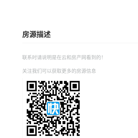
房源描述
联系时请说明是在
云和房产网
看到的！
关注我们可以获取更多的房源信息