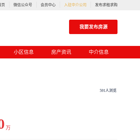
首页
微信公众号
会员中心
入驻中介公司
发布求租求购
我要发布房源
小区信息
房产资讯
中介信息
591人浏览
0
万