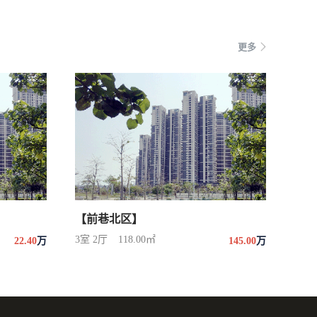
更多
【前巷北区】
3室 2厅
118.00㎡
22.40
万
145.00
万