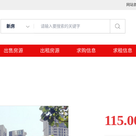
网站
新房
出售房源
出租房源
求购信息
求租信息
115.0