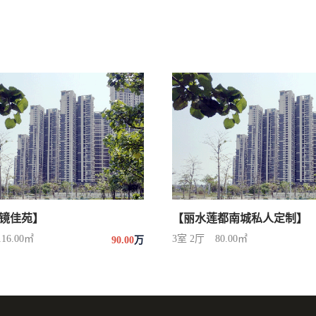
镜佳苑】
【丽水莲都南城私人定制】
116.00㎡
3室 2厅
80.00㎡
90.00
万