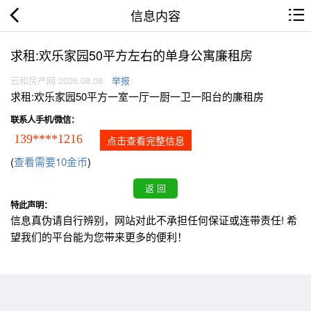
信息内容
求租:欢乐家园50平方左右的单身公寓廉租房
云和房产网 2026.08.08
举报
求租:欢乐家园50平方一室一厅一厨一卫一阳台的廉租房
联系人手机/微信：
139****1216
点击查看完整信息
(
查看需要10金币
)
特此声明：
信息真伪请自行辨别，网站对此不承担任何保证或连带责任! 希
望我们的平台能为您带来更多的便利！